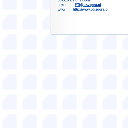
65-516 Zielona Góra
e-mail:
PTI@uz.zgora.pl
www:
http://www.pti.zgora.pl